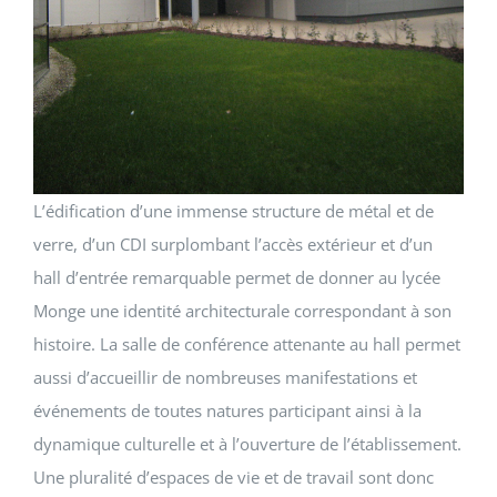
L’édification d’une immense structure de métal et de
verre, d’un CDI surplombant l’accès extérieur et d’un
hall d’entrée remarquable permet de donner au lycée
Monge une identité architecturale correspondant à son
histoire. La salle de conférence attenante au hall permet
aussi d’accueillir de nombreuses manifestations et
événements de toutes natures participant ainsi à la
dynamique culturelle et à l’ouverture de l’établissement.
Une pluralité d’espaces de vie et de travail sont donc