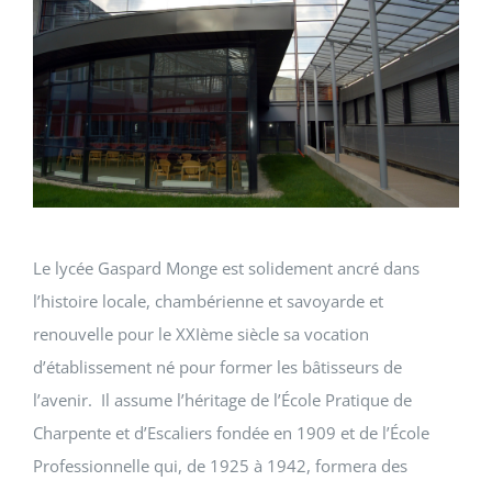
ECOLE / ENTREPRISE
VIE PRATIQUE
Le lycée Gaspard Monge est solidement ancré dans
l’histoire locale, chambérienne et savoyarde et
renouvelle pour le XXIème siècle sa vocation
d’établissement né pour former les bâtisseurs de
l’avenir. Il assume l’héritage de l’École Pratique de
Charpente et d’Escaliers fondée en 1909 et de l’École
Professionnelle qui, de 1925 à 1942, formera des