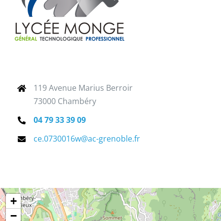
ECOLE / ENTREPRISE
VIE PRATIQUE
119 Avenue Marius Berroir
73000 Chambéry
04 79 33 39 09
ce.0730016w@ac-grenoble.fr
+
−