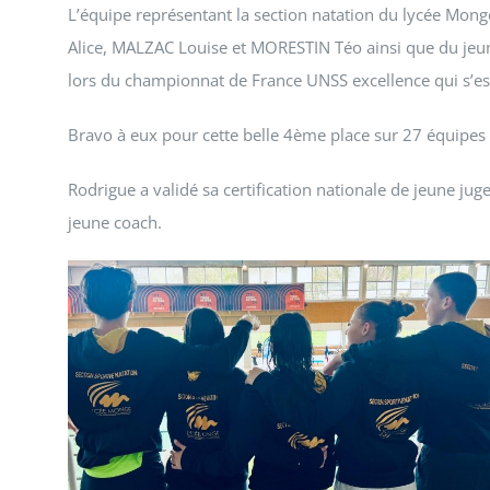
L’équipe représentant la section natation du lycée 
Alice, MALZAC Louise et MORESTIN Téo ainsi que du jeun
lors du championnat de France UNSS excellence qui s’es
Bravo à eux pour cette belle 4ème place sur 27 équipes
Rodrigue a validé sa certification nationale de jeune juge 
jeune coach.