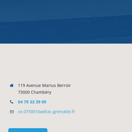
119 Avenue Marius Berroir
73000 Chambéry
04 79 33 39 09
ce.0730016w@ac-grenoble.fr