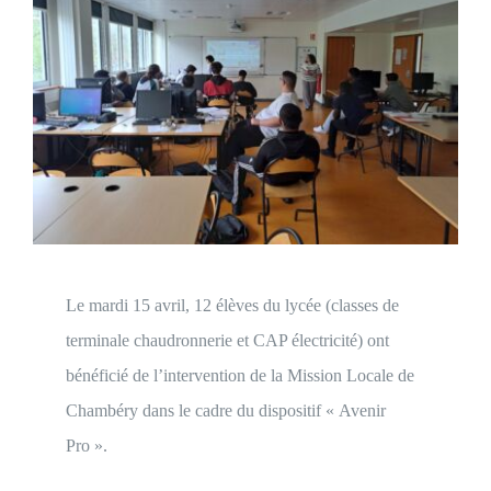
ECOLE / ENTREPRISE
VIE PRATIQUE
Le mardi 15 avril, 12 élèves du lycée (classes de
terminale chaudronnerie et CAP électricité) ont
bénéficié de l’intervention de la Mission Locale de
Chambéry dans le cadre du dispositif « Avenir
Pro ».